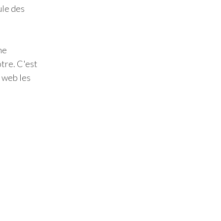
ule des
ne
ôtre. C'est
e web les