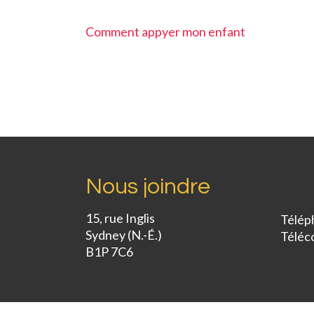
Comment appyer mon enfant
Nous joindre
15, rue Inglis
Télép
Sydney (N.-É.)
Téléc
B1P 7C6