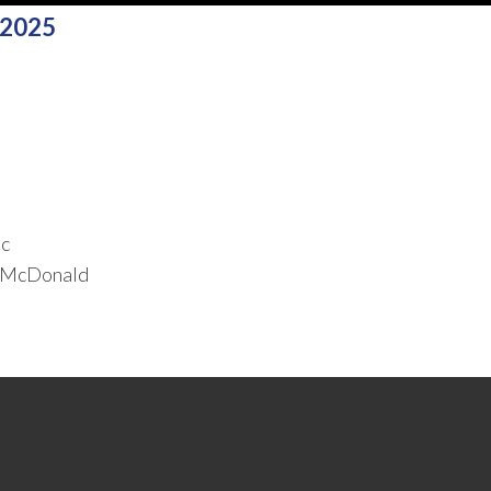
-2025
nc
nn McDonald