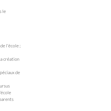
s le
de l'école ;
la création
spéciaux de
cursus
'école
 parents