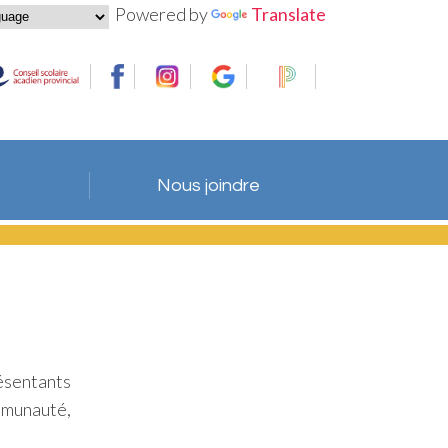
Powered by
Translate
Nous joindre
ésentants
mmunauté,