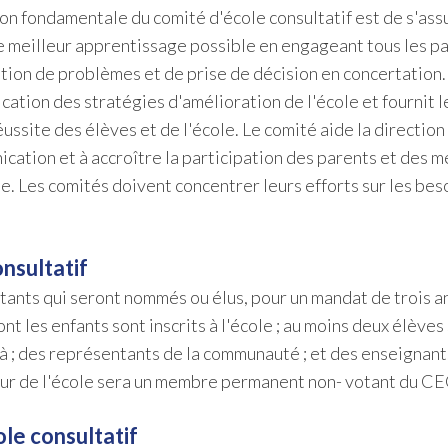
tion fondamentale du comité d'école consultatif est de s'ass
 le meilleur apprentissage possible en engageant tous les p
ution de problèmes et de prise de décision en concertation.
ication des stratégies d'amélioration de l'école et fournit 
site des élèves et de l'école. Le comité aide la direction 
ication et à accroître la participation des parents et des
e. Les comités doivent concentrer leurs efforts sur les bes
nsultatif
nts qui seront nommés ou élus, pour un mandat de trois a
les enfants sont inscrits à l'école ; au moins deux élèves s
là ; des représentants de la communauté ; et des enseignant
teur de l'école sera un membre permanent non- votant du CE
ole consultatif