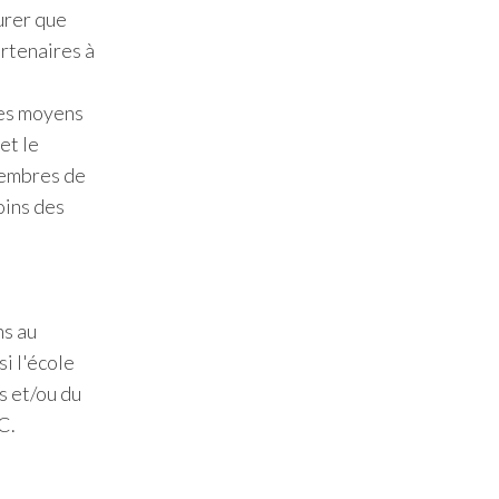
urer que
artenaires à
les moyens
et le
 membres de
oins des
ns au
i l'école
s et/ou du
C.