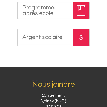
Programme
après école
Argent scolaire
Nous joindre
15, rue Inglis
Sydney (N.-É.)
B1P 7C6