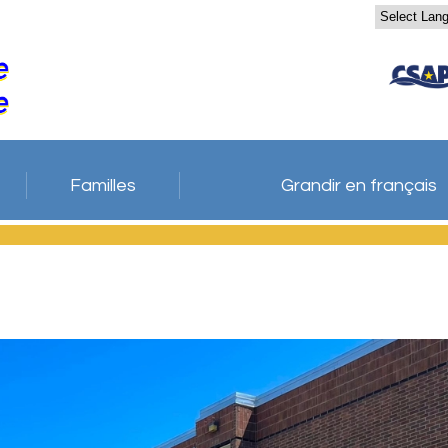
Familles
Grandir en français